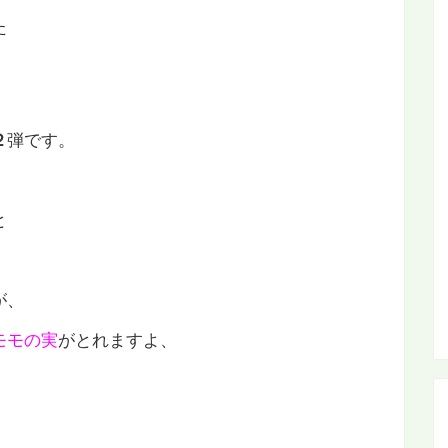
た
弾です。
２
と
が、
モモの実
がとれますよ、