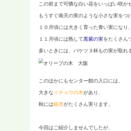
この前まで可憐な白い花をいっぱい咲か
もうすぐ南天の実のような小さな実をつ
１０月頃には大きく育った青い実になり
１１月頃には熟して
黒紫の実
をたくさん
多いときには、バケツ３杯もの実が取れ
このほかにもセンター館の入口には、
大きな
イチョウの木
があり、
秋には
銀杏
がたくさん実ります。
今回はご紹介しませんでしたが、