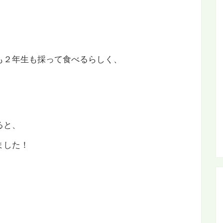
も２年生も採って食べるらしく、
ると、
ました！