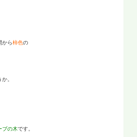
、
間から
柿色
の
うか。
ーブの木
です。