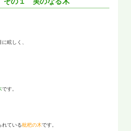
 その１ 実のなる木
目に眩しく、
木
です。
られている
枇杷の木
です。