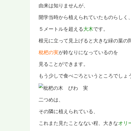
由来は知りませんが、
開学当時から植えられていたものらしく
５メートルを超える
大木
です。
根元に立って見上げると大きな緑の葉の
枇杷の実
が鈴なりになっているのを
見ることができます。
もう少しで食べごろというところでしょ
二つめは、
その隣に植えられている、
これまた見たことなない程、大きな
オリ