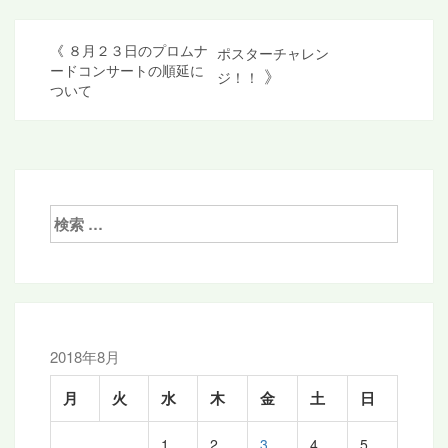
投
《
８月２３日のプロムナ
ポスターチャレン
ードコンサートの順延に
》
ジ！！
稿
ついて
ナ
ビ
ゲ
ー
検
索:
シ
ョ
ン
2018年8月
月
火
水
木
金
土
日
1
2
3
4
5