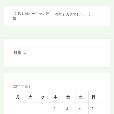
投
》
《
第１回オーキャン速
今年もガチでした。
報。
稿
ナ
ビ
ゲ
検
ー
索:
シ
ョ
ン
2011年6月
月
火
水
木
金
土
日
1
2
3
4
5