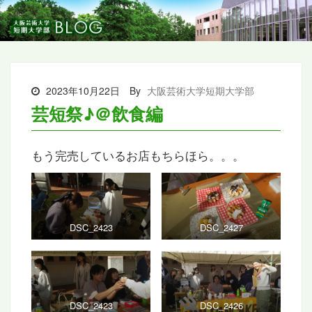
2023年10月22日
By
大阪芸術大学短期大学部
芸短祭♪＠飲食編
もう完売しているお店もちらほら。。。
DSC_2423
DSC_2427
DSC_2423
DSC_2426