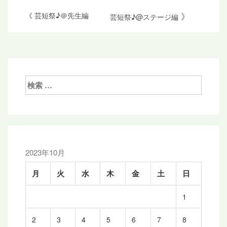
投
》
《
芸短祭♪＠先生編
芸短祭♪@ステージ編
稿
ナ
ビ
ゲ
検
索:
ー
シ
ョ
ン
2023年10月
月
火
水
木
金
土
日
1
2
3
4
5
6
7
8