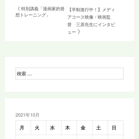
投
《
特別講義「漫画家的発
【卒制進行中！】メディ
想トレーニング」
アコース映像・映画監
稿
督 三原先生にインタビ
ナ
》
ュー
ビ
ゲ
ー
シ
検
索:
ョ
ン
2021年10月
月
火
水
木
金
土
日