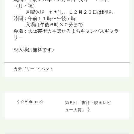
（月・祝）
□□□
□
月曜休場 ただし、１２月２３日は開場。
時間：午前１１時〜午後７時
□
□□
□
入場は午後６時３０分まで
会場：大阪芸術大学ほたるまちキャンパスギャラ
リー
※入場は無料です♪
カテゴリー:
イベント
投
《
☆Returns☆
第５回「書評・映画レビ
》
ュー大賞」
稿
ナ
ビ