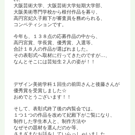
大阪芸術大学、
大阪芸術大学短期大学部、
大阪美術専門学校
から
根付作品を募り、
高円宮妃久子殿下が審査員を務められる、
コンペティションです。
今年も、１３８点の応募作品の中から、
高円宮賞、学長賞、優秀賞、入選等、
合計１８人の作品が選ばれました。
その表彰式へ取材に行ってきたのですが…、
なんとそこには芸短生２人の姿が！！
デザイン美術学科１回生の前田さんと後藤さんが
優秀賞を受賞しました☆
おめでとうございます！！
そして、表彰式終了後の内覧会では、
１つ１つの作品を改めて妃殿下がご覧になり、
制作した学生本人と、制作方法や
なぜその題材を選んだのか等、
さまざまなお話をしていらっしゃいました。