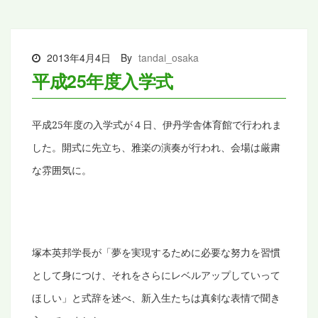
2013年4月4日
By
tandai_osaka
平成25年度入学式
平成
25
年度の入学式が４日、伊丹学舎体育館で行われま
した。開式に先立ち、雅楽の演奏が行われ、会場は厳粛
な雰囲気に。
塚本英邦学長が「夢を実現するために必要な努力を習慣
として身につけ、それをさらにレベルアップしていって
ほしい」と式辞を述べ、新入生たちは真剣な表情で聞き