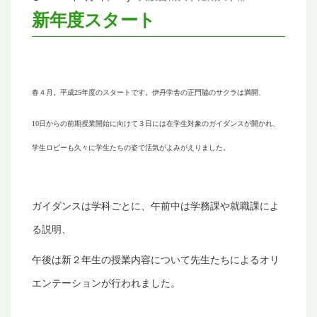
新年度スタート
春４月。平成
25
年度のスタートです。伊丹学舎の正門脇のサクラは満開、
10
日からの前期授業開始に向けて３日には在学生対象のガイダンスが開かれ、
学生ロビーも久々に学生たちの姿で活気がよみがえりました。
ガイダンスは学科ごとに、午前中は学務課や就職課によ
る説明、
午後は新２年生の授業内容について先生たちによるオリ
エンテーションが行われました。