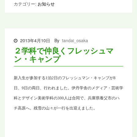
カテゴリー:
お知らせ
2013年4月10日
By
tandai_osaka
２学科で仲良くフレッシュマ
ン・キャンプ
新入生が参加する
1
泊
2
日のフレッシュマン・キャンプが
8
日、
9
日の両日、行われました。伊丹学舎のメディア・芸術学
科とデザイン美術学科の
300
人は合同で、兵庫県養父市のハ
チ高原へ。残雪の山々が一行を出迎えました。