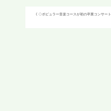
投
《
◇ポピュラー音楽コースが初の卒業コンサー
稿
ナ
ビ
ゲ
ー
シ
ョ
ン