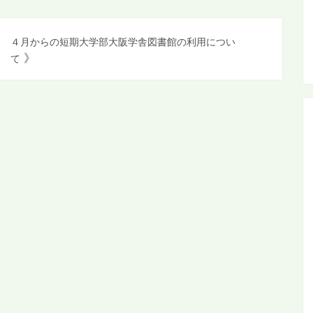
ト
４月からの短期大学部大阪学舎図書館の利用につい
》
て