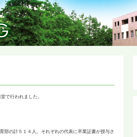
講堂で行われました。
育部の計
５１４
人。それぞれの代表に卒業証書が授与さ