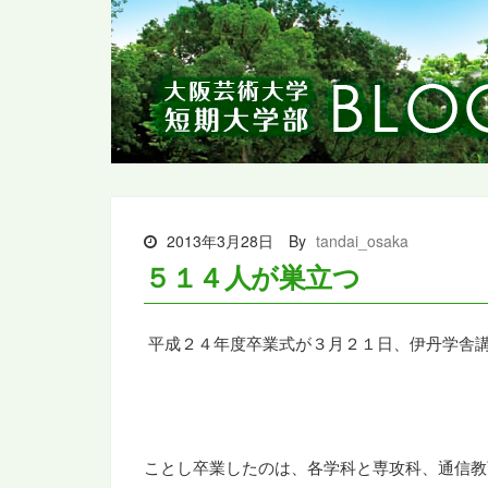
2013年3月28日
By
tandai_osaka
５１４人が巣立つ
平成
２４
年度卒業式が３月２１日、伊丹学舎
ことし卒業したのは、各学科と専攻科、通信教