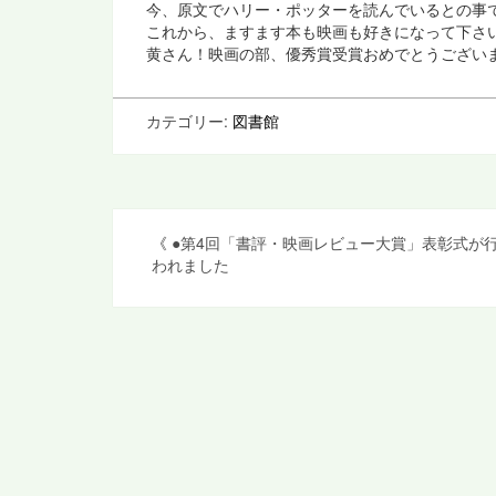
今、原文でハリー・ポッターを読んでいるとの事
これから、ますます本も映画も好きになって下さ
黄さん！映画の部、優秀賞受賞おめでとうござい
カテゴリー:
図書館
投
《
●第4回「書評・映画レビュー大賞」表彰式が
われました
稿
ナ
ビ
ゲ
ー
シ