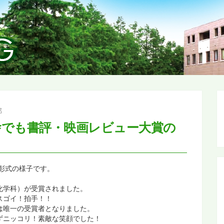
部
舎でも書評・映画レビュー大賞の
彰式の様子です。
化学科）が受賞されました。
スゴイ！拍手！！
は唯一の受賞者となりました。
ずニッコリ！素敵な笑顔でした！