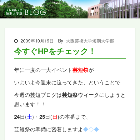
2009年10月19日
By
大阪芸術大学短期大学部
今すぐHPをチェック！
年に一度の一大イベント
が
芸短祭
いよいよ今週末に迫ってきた、ということで
今週の芸短ブログは
にしようと
芸短祭ウィーク
思います！！
日(
土
)・
日(
日
)の本番まで、
24
25
芸短祭の準備に密着しますよ
◆◇◆