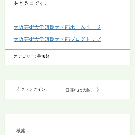
あと５日です。
大阪芸術大学短期大学部ホームページ
大阪芸術大学短期大学部ブログトップ
カテゴリー:
芸短祭
投
》
《
クランクイン。
日暮れは大敵。
稿
ナ
ビ
ゲ
検
索: