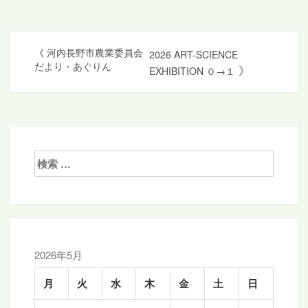
投
《
河内長野市農業委員会
2026 ART-SCIENCE
だより・あぐりん
》
EXHIBITION ０→１
稿
ナ
ビ
ゲ
検
ー
索:
シ
ョ
ン
2026年5月
月
火
水
木
金
土
日