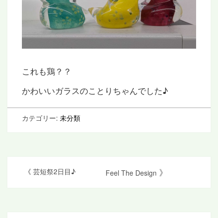
これも鶏？？
かわいいガラスのことりちゃんでした♪
カテゴリー:
未分類
投
》
《
芸短祭2日目♪
Feel The Design
稿
ナ